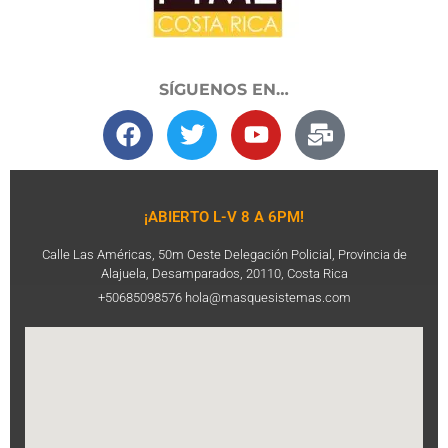
SÍGUENOS EN…
¡ABIERTO L-V 8 A 6PM!
Calle Las Américas, 50m Oeste Delegación Policial, Provincia de
Alajuela, Desamparados, 20110, Costa Rica
+50685098576 hola@masquesistemas.com